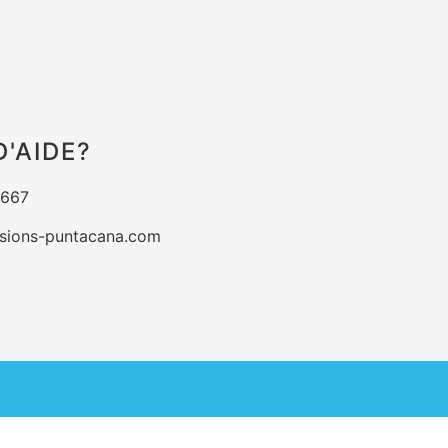
D'AIDE?
5667
sions-puntacana.com