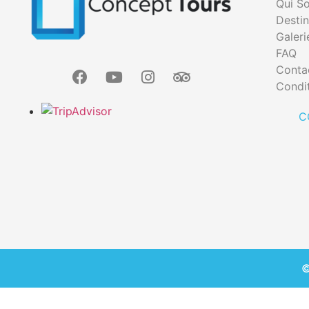
Qui S
Destin
Galeri
FAQ
Conta
Condit
C
©