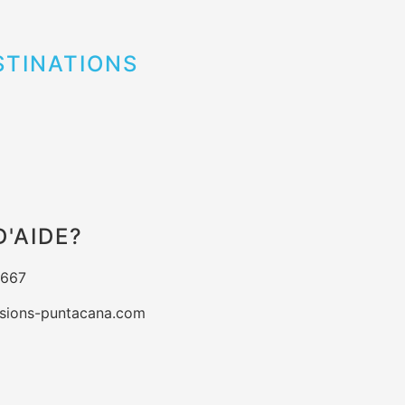
STINATIONS
D'AIDE?
5667
sions-puntacana.com