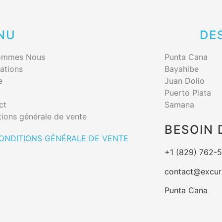
NU
DE
ommes Nous
Punta Cana
ations
Bayahibe
e
Juan Dolio
Puerto Plata
ct
Samana
ions générale de vente
BESOIN 
ONDITIONS GÉNÉRALE DE VENTE
+1 (829) 762-
contact@excur
Punta Cana