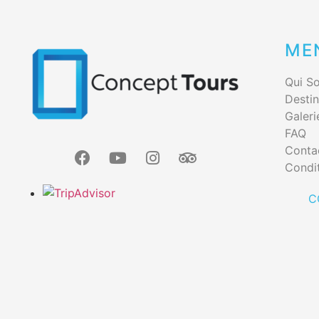
ME
Qui S
Destin
Galeri
FAQ
Conta
Condit
C